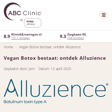
KliniekErvaringen.nl
Zorgkaart NL
8.9
9.3
1517 reviews
144 reviews
Home
-
Vegan Botox bestaat: ontdek Alluzience
Vegan Botox bestaat: ontdek Alluzience
Geplaatst door: jorn
Datum: 12 april 2025