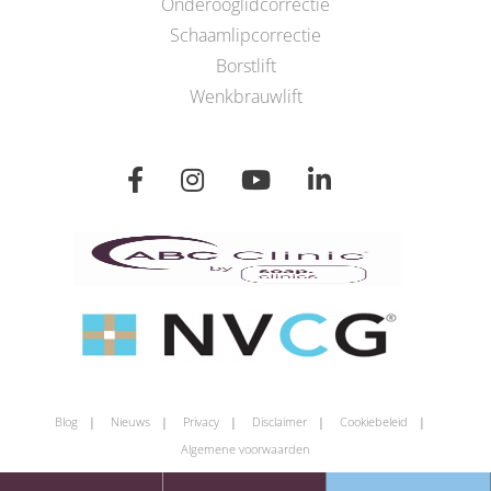
Onderooglidcorrectie
Schaamlipcorrectie
Borstlift
Wenkbrauwlift
Blog
Nieuws
Privacy
Disclaimer
Cookiebeleid
Algemene voorwaarden