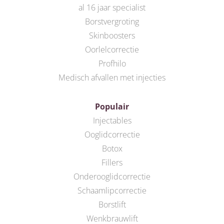
al 16 jaar specialist
Borstvergroting
Skinboosters
Oorlelcorrectie
Profhilo
Medisch afvallen met injecties
Populair
Injectables
Ooglidcorrectie
Botox
Fillers
Onderooglidcorrectie
Schaamlipcorrectie
Borstlift
Wenkbrauwlift