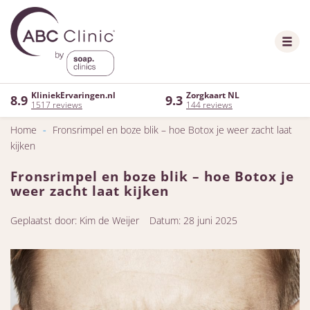
KliniekErvaringen.nl
Zorgkaart NL
8.9
9.3
1517 reviews
144 reviews
Home
-
Fronsrimpel en boze blik – hoe Botox je weer zacht laat
kijken
Fronsrimpel en boze blik – hoe Botox je
weer zacht laat kijken
Geplaatst door: Kim de Weijer
Datum: 28 juni 2025