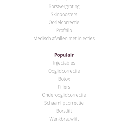
Borstvergroting
Skinboosters
Oorlelcorrectie
Profhilo
Medisch afvallen met injecties
Populair
Injectables
Ooglidcorrectie
Botox
Fillers
Onderooglidcorrectie
Schaamlipcorrectie
Borstlift
Wenkbrauwlift