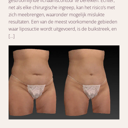
gestroomlijnde lichaamscontour te bereiken. Echter,
net als elke chirurgische ingreep, kan het risico’s met
zich meebrengen, waaronder mogelijk mislukte
resultaten. Een van de meest voorkomende gebieden
waar liposuctie wordt uitgevoerd, is de buikstreek, en
[…]