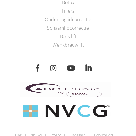
Botox
Fillers
Onderooglidcorrectie
Schaamlipcorrectie
Borstlift
Wenkbrauwlift
Blog
Nieuws
Privacy
Disclaimer
Cookiebeleid