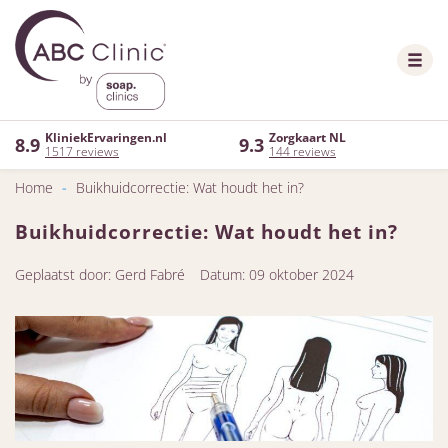
KliniekErvaringen.nl
Zorgkaart NL
8.9
9.3
1517 reviews
144 reviews
Home
-
Buikhuidcorrectie: Wat houdt het in?
Buikhuidcorrectie: Wat houdt het in?
Geplaatst door: Gerd Fabré
Datum: 09 oktober 2024