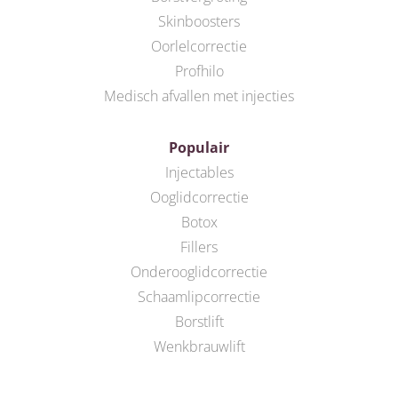
Skinboosters
Oorlelcorrectie
Profhilo
Medisch afvallen met injecties
Populair
Injectables
Ooglidcorrectie
Botox
Fillers
Onderooglidcorrectie
Schaamlipcorrectie
Borstlift
Wenkbrauwlift