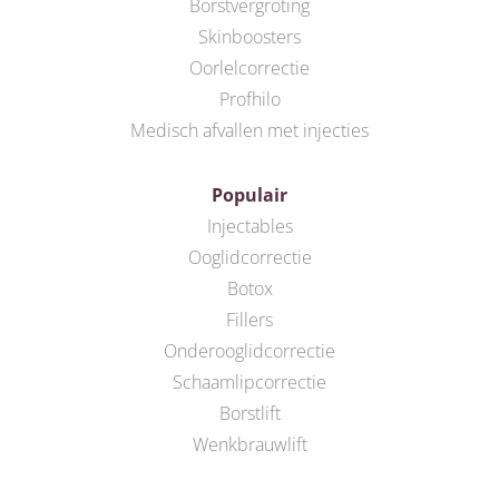
Borstvergroting
Skinboosters
Oorlelcorrectie
Profhilo
Medisch afvallen met injecties
Populair
Injectables
Ooglidcorrectie
Botox
Fillers
Onderooglidcorrectie
Schaamlipcorrectie
Borstlift
Wenkbrauwlift