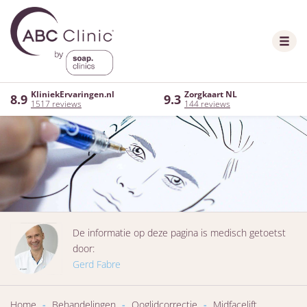
KliniekErvaringen.nl
Zorgkaart NL
8.9
9.3
1517 reviews
144 reviews
De informatie op deze pagina is medisch getoetst
door:
Gerd Fabre
Home
-
Behandelingen
-
Ooglidcorrectie
-
Midfacelift