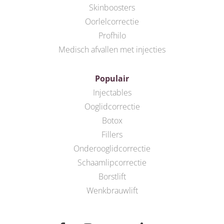
Skinboosters
Oorlelcorrectie
Profhilo
Medisch afvallen met injecties
Populair
Injectables
Ooglidcorrectie
Botox
Fillers
Onderooglidcorrectie
Schaamlipcorrectie
Borstlift
Wenkbrauwlift