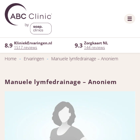
KliniekErvaringen.nl
Zorgkaart NL
8.9
9.3
1517 reviews
144 reviews
Home
-
Ervaringen
-
Manuele lymfedrainage – Anoniem
Manuele lymfedrainage – Anoniem