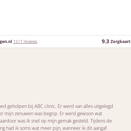
9.3
gen.nl
1517 reviews
Zorgkaart
ed geholpen bij ABC clinic. Er werd van alles uitgelegd
or mijn zenuwen was begrip. Er werd gewoon wat
daardoor was ik snel op mijn gemak gesteld. Tijdens de
ng had ik soms wat meer pijn, wanneer ik dit aangaf