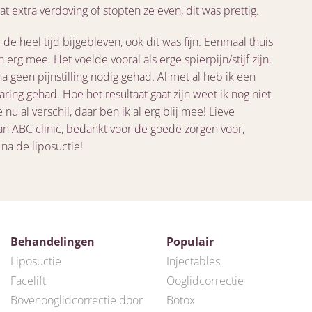
at extra verdoving of stopten ze even, dit was prettig.
r de heel tijd bijgebleven, ook dit was fijn. Eenmaal thuis
jn erg mee. Het voelde vooral als erge spierpijn/stijf zijn.
na geen pijnstilling nodig gehad. Al met al heb ik een
ring gehad. Hoe het resultaat gaat zijn weet ik nog niet
e nu al verschil, daar ben ik al erg blij mee! Lieve
n ABC clinic, bedankt voor de goede zorgen voor,
 na de liposuctie!
Behandelingen
Populair
Liposuctie
Injectables
Facelift
Ooglidcorrectie
Bovenooglidcorrectie door
Botox