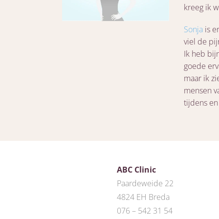
kreeg ik w
Sonja
is e
viel de pi
Ik heb bij
goede erva
maar ik zi
mensen va
tijdens en
ABC Clinic
Paardeweide 22
4824 EH Breda
076 – 542 31 54