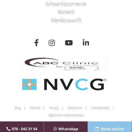
Schaamlipcorrectie
Borstlift
Wenkbrauwlift
Blog
Nieuws
Privacy
Disclaimer
Cookiebeleid
Algemene voorwaarden
076 - 542 31 54
WhatsApp
Boek online