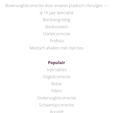
Bovenooglidcorrectie door ervaren plastisch chirurgen —
al 16 jaar specialist
Borstvergroting
Skinboosters
Oorlelcorrectie
Profhilo
Medisch afvallen met injecties
Populair
Injectables
Ooglidcorrectie
Botox
Fillers
Onderooglidcorrectie
Schaamlipcorrectie
Borstlift