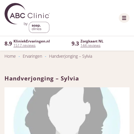
KliniekErvaringen.nl
Zorgkaart NL
8.9
9.3
1517 reviews
144 reviews
Home
-
Ervaringen
-
Handverjonging – Sylvia
Handverjonging – Sylvia