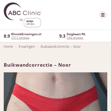
KliniekErvaringen.nl
Zorgkaart NL
8.9
9.3
1517 reviews
144 reviews
Home
-
Ervaringen
-
Buikwandcorrectie – Noor
Buikwandcorrectie – Noor