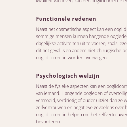
kwaliteit van leven, kan een ooglidcorrectie e
Functionele redenen
Naast het cosmetische aspect kan een ooglidc
sommige mensen kunnen hangende oogleden 
dagelijkse activiteiten uit te voeren, zoals lez
dit het geval is en andere niet-chirurgische b
ooglidcorrectie worden overwogen.
Psychologisch welzijn
Naast de fysieke aspecten kan een ooglidcorr
van iemand. Hangende oogleden of overtolli
vermoeid, verdrietig of ouder uitziet dan ze w
zelfvertrouwen en negatieve gevoelens over het
ooglidcorrectie helpen om het zelfvertrouwen
bevorderen.