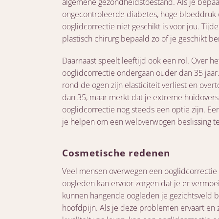
algemene gezondheidstoestand. Als je bepa
ongecontroleerde diabetes, hoge bloeddruk o
ooglidcorrectie niet geschikt is voor jou. Tij
plastisch chirurg bepaald zo of je geschikt be
Daarnaast speelt leeftijd ook een rol. Over 
ooglidcorrectie ondergaan ouder dan 35 jaa
rond de ogen zijn elasticiteit verliest en over
dan 35, maar merkt dat je extreme huidover
ooglidcorrectie nog steeds een optie zijn. Ee
je helpen om een weloverwogen beslissing t
Cosmetische redenen
Veel mensen overwegen een ooglidcorrectie 
oogleden kan ervoor zorgen dat je er vermoei
kunnen hangende oogleden je gezichtsveld 
hoofdpijn. Als je deze problemen ervaart en 