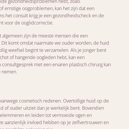
alde gezondheidsproblemen hebt, zoals
f ernstige oogproblemen, kan het zijn dat een
dens het consult krijg je een gezondheidscheck en de
nt voor de ooglidcorrectie.
het algemeen zijn de meeste mensen die een
r. Dit komt omdat naarmate we ouder worden, de huid
tollig weefsel begint te verzamelen. Als je jonger bent
schot of hangende oogleden hebt, kan een
n consultgesprek met een ervaren plastisch chirurg kan
e nemen.
vanwege cosmetisch redenen. Overtollige huid op de
d of ouder uitziet dan je werkelijk bent. Bovendien
belemmeren en leiden tot vermoeide ogen en
ze aanzienlijk invloed hebben op je zelfvertrouwen en