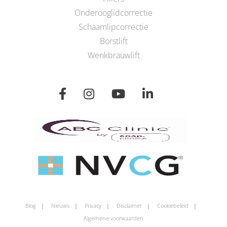
Onderooglidcorrectie
Schaamlipcorrectie
Borstlift
Wenkbrauwlift
Blog
Nieuws
Privacy
Disclaimer
Cookiebeleid
Algemene voorwaarden