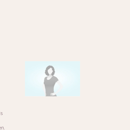
is
en.