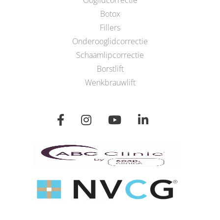
Ooglidcorrectie
Botox
Fillers
Onderooglidcorrectie
Schaamlipcorrectie
Borstlift
Wenkbrauwlift