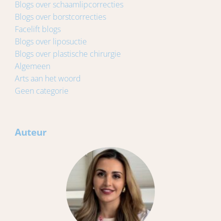
Blogs over schaamlipcorrecties
Blogs over borstcorrecties
Facelift blogs
Blogs over liposuctie
Blogs over plastische chirurgie
Algemeen
Arts aan het woord
Geen categorie
Auteur