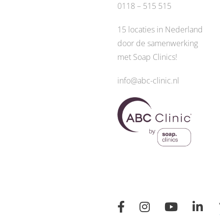
0118 – 515 515
15 locaties in Nederland
door de
samenwerking
met Soap Clinics
!
info@abc-clinic.nl