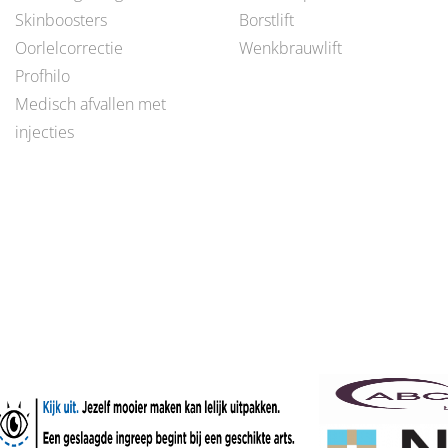
Skinboosters
Borstlift
Oorlelcorrectie
Wenkbrauwlift
Profhilo
Medisch afvallen met
injecties