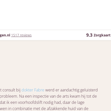
9.3
gen.nl
1517 reviews
Zorgkaart
t consult bij
dokter Fabre
werd er aandachtig geluisterd
 probleem. Na een inspectie van de arts kwam hij tot de
dat ik een voorhoofdslift nodig had, daar de lage
en in combinatie met de afzakkende huid van de