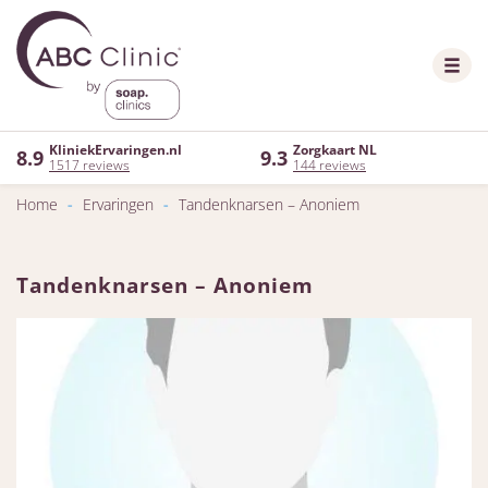
KliniekErvaringen.nl
Zorgkaart NL
8.9
9.3
1517 reviews
144 reviews
Home
-
Ervaringen
-
Tandenknarsen – Anoniem
Tandenknarsen – Anoniem