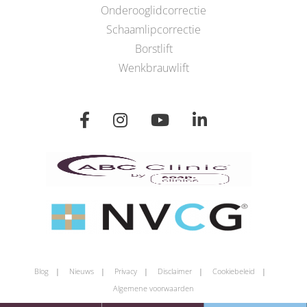
Onderooglidcorrectie
Schaamlipcorrectie
Borstlift
Wenkbrauwlift
Blog
Nieuws
Privacy
Disclaimer
Cookiebeleid
Algemene voorwaarden