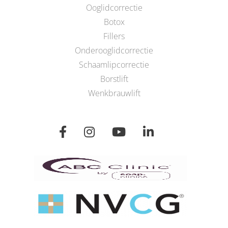
Ooglidcorrectie
Botox
Fillers
Onderooglidcorrectie
Schaamlipcorrectie
Borstlift
Wenkbrauwlift