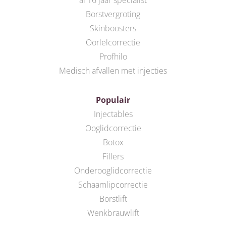
al 16 jaar specialist
Borstvergroting
Skinboosters
Oorlelcorrectie
Profhilo
Medisch afvallen met injecties
Populair
Injectables
Ooglidcorrectie
Botox
Fillers
Onderooglidcorrectie
Schaamlipcorrectie
Borstlift
Wenkbrauwlift